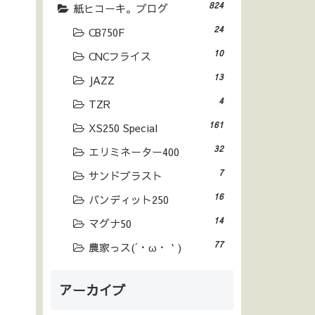
824
紙ヒコーキ。ブログ
24
CB750F
10
CNCフライス
13
JAZZ
4
TZR
161
XS250 Special
32
エリミネーター400
7
サンドブラスト
16
バンディット250
14
マグナ50
77
農家っス(´・ω・｀)
アーカイブ