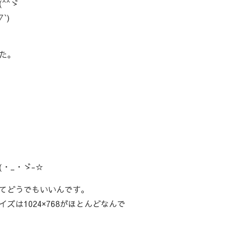
^^ゞ
`)
た。
・_・ゞ-☆
てどうでもいいんです。
は1024×768がほとんどなんで