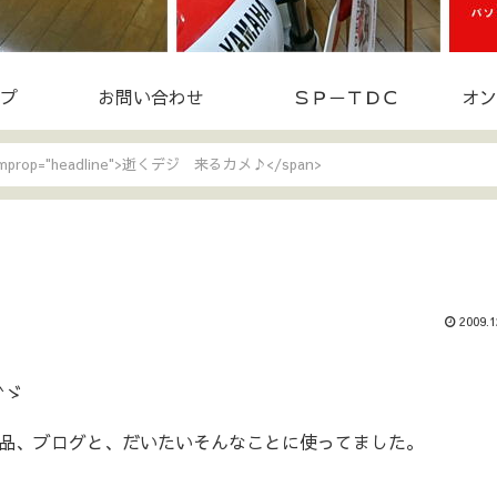
プ
お問い合わせ
ＳＰ－ＴＤＣ
オン
temprop="headline">逝くデジ 来るカメ♪</span>
2009.1
^ゞ
品、ブログと、だいたいそんなことに使ってました。