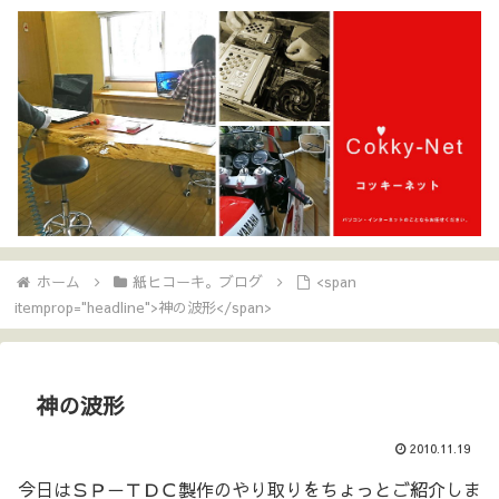
ホーム
紙ヒコーキ。ブログ
<span
itemprop="headline">神の波形</span>
神の波形
2010.11.19
今日はＳＰ－ＴＤＣ製作のやり取りをちょっとご紹介しま