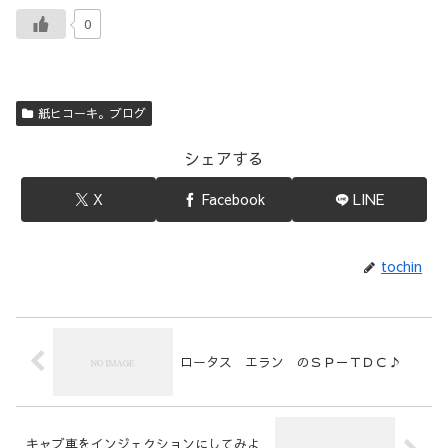
0
紙ヒコーキ。ブログ
シェアする
X
Facebook
LINE
tochin
ロータス エラン のＳＰ－ＴＤＣ♪
キャブ車をインジェクションにしてみよ