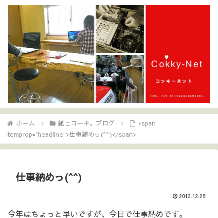
ホーム
紙ヒコーキ。ブログ
<span
itemprop="headline">仕事納めっ(^^)</span>
仕事納めっ(^^)
2012.12.28
今年はちょっと早いですが、今日で仕事納めです。