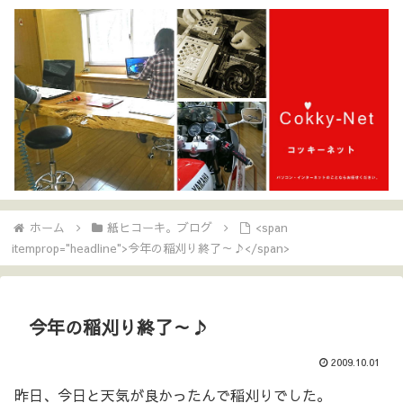
ホーム
紙ヒコーキ。ブログ
<span
itemprop="headline">今年の稲刈り終了～♪</span>
今年の稲刈り終了～♪
2009.10.01
昨日、今日と天気が良かったんで稲刈りでした。