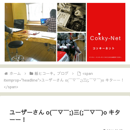
ホーム
紙ヒコーキ。ブログ
<span
itemprop="headline">ユーザーさん o(￣▽￣;)三(;￣▽￣)o キターー！
</span>
ユーザーさん o(￣▽￣;)三(;￣▽￣)o キタ
ーー！