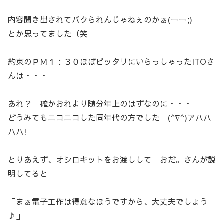
内容聞き出されてパクられんじゃねぇのかぁ(ーー;)
とか思ってました（笑
約束のＰＭ１：３０ほぼピッタリにいらっしゃったITOさ
んは・・・
あれ？ 確かおれより随分年上のはずなのに・・・
どうみてもニコニコした同年代の方でした (^∇^)アハハ
ハハ!
とりあえず、オシロキットをお渡しして おだ。さんが説
明してると
「まぁ電子工作は得意なほうですから、大丈夫でしょう
♪」