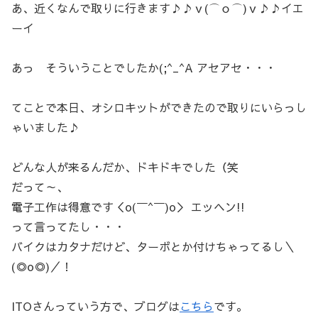
あ、近くなんで取りに行きます♪♪ｖ(⌒ｏ⌒)ｖ♪♪イエ
ーイ
あっ そういうことでしたか(;^_^A アセアセ・・・
てことで本日、オシロキットができたので取りにいらっし
ゃいました♪
どんな人が来るんだか、ドキドキでした（笑
だって～、
電子工作は得意です＜o(￣^￣)o＞ エッヘン!!
って言ってたし・・・
バイクはカタナだけど、ターボとか付けちゃってるし＼
(◎o◎)／！
ITOさんっていう方で、ブログは
こちら
です。