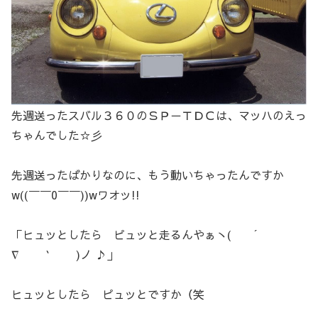
先週送ったスバル３６０のＳＰ－ＴＤＣは、マッハのえっ
ちゃんでした☆彡
先週送ったばかりなのに、もう動いちゃったんですか
w((￣￣0￣￣))wワオッ!!
「ヒュッとしたら ピュッと走るんやぁヽ( ´
∇ ｀ )ノ ♪」
ヒュッとしたら ピュッとですか（笑