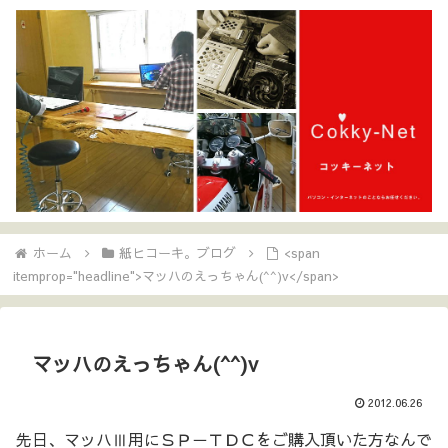
ホーム
紙ヒコーキ。ブログ
<span
itemprop="headline">マッハのえっちゃん(^^)v</span>
マッハのえっちゃん(^^)v
2012.06.26
先日、マッハⅢ用にＳＰ－ＴＤＣをご購入頂いた方なんで