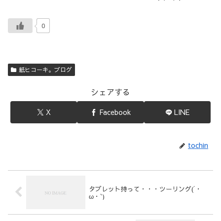
0
紙ヒコーキ。ブログ
シェアする
X
Facebook
LINE
tochin
タブレット持って・・・ツーリング(´・
ω・`)