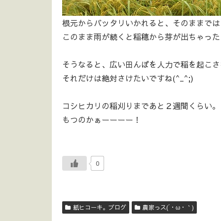
根元からバッタリいかれると、そのままでは
このまま雨が続くと稲穂から芽が出ちゃった
そうなると、広い田んぼを人力で稲を起こさ
それだけは絶対さけたいですね(^_^;)
コシヒカリの稲刈りまであと２週間くらい。
もつのかぁーーーー！
0
紙ヒコーキ。ブログ
農家っス(´・ω・｀)