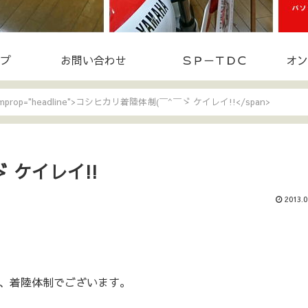
プ
お問い合わせ
ＳＰ－ＴＤＣ
オン
temprop="headline">コシヒカリ着陸体制(￣^￣ゞ ケイレイ!!</span>
 ケイレイ!!
2013.0
、着陸体制でございます。