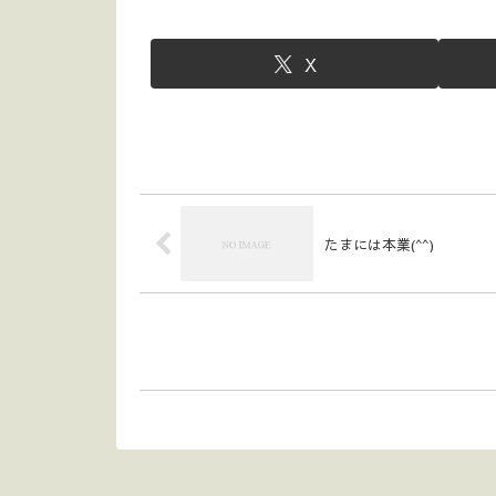
X
たまには本業(^^)