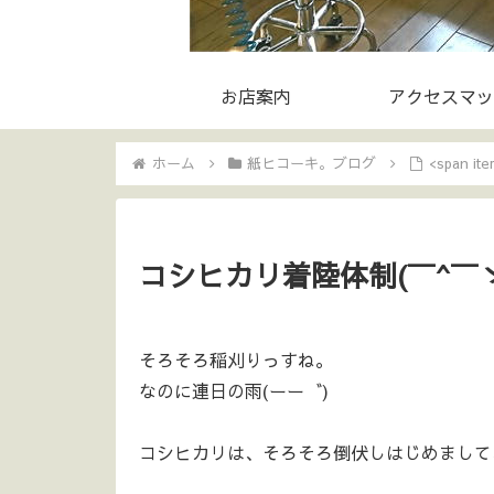
お店案内
アクセスマッ
ホーム
紙ヒコーキ。ブログ
<span i
コシヒカリ着陸体制(￣^￣ゞ
そろそろ稲刈りっすね。
なのに連日の雨(ーー゛)
コシヒカリは、そろそろ倒伏しはじめまして