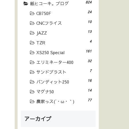
824
紙ヒコーキ。ブログ
24
CB750F
10
CNCフライス
13
JAZZ
4
TZR
161
XS250 Special
32
エリミネーター400
7
サンドブラスト
16
バンディット250
14
マグナ50
77
農家っス(´・ω・｀)
アーカイブ