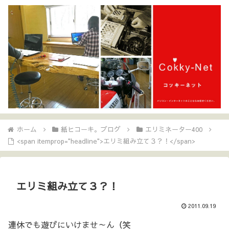
ホーム
紙ヒコーキ。ブログ
エリミネーター400
<span itemprop="headline">エリミ組み立て３？！</span>
エリミ組み立て３？！
2011.09.19
連休でも遊びにいけませ～ん（笑