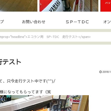
プ
お問い合わせ
ＳＰ－ＴＤＣ
オン
temprop="headline">エコラン用 SP-TDC 走行テスト</span>
行テスト
2018.1
、只今走行テスト中です(^^)/
様になってもらってます（笑