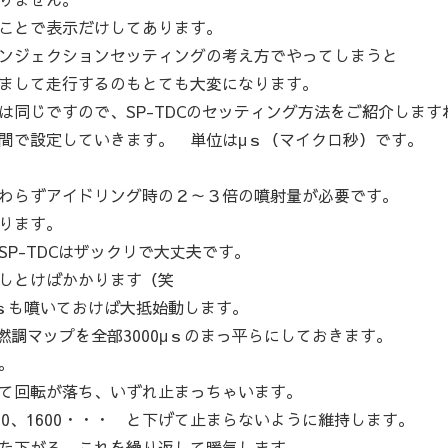
ことで表示だけしてあります。
ンジェクションセッティングの考え方でやってしまうと
まして走行するのもとても大変になります。
同じですので、SP-TDCのセッティング方法をご紹介します
間で設定していきます。 単位はμｓ（マイクロ秒）です。
わらずアイドリング時の２～３倍の噴射量が必要です。
ります。
P-TDCはザックリで大丈夫です。
しとけばかかります（笑
0μｓも噴いておけば大抵始動します。
燃調マップを全部3000μｓのまっ平らにしておきます。
。
て回転が落ち、いずれ止まっちゃいます。
800、1600・・・ と下げて止まらないように維持します。
た下がる、これを繰り返して暖気します。