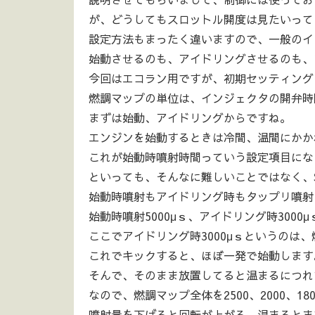
が、どうしてもスロットル開度は見たいって
設定方法もまったく違いますので、一般のイ
始動させるのも、アイドリングさせるのも、
今回はエコラン用ですが、初期セッティングは
燃調マップの単位は、インジェクタの開弁時
まずは始動、アイドリングからですね。
エンジンを始動するときは冷間、温間にかか
これが始動時噴射時間っていう設定項目にな
といっても、そんなに難しいことではなく、S
始動時噴射もアイドリング時もタップリ噴射
始動時噴射5000μｓ、アイドリング時300
ここでアイドリング時3000μｓというのは、
これでキックすると、ほぼ一発で始動します
そんで、そのまま放置してると温まるにつれ
なので、燃調マップ全体を2500、2000、1
噴射量を下げると回転が上がる、温まるとま