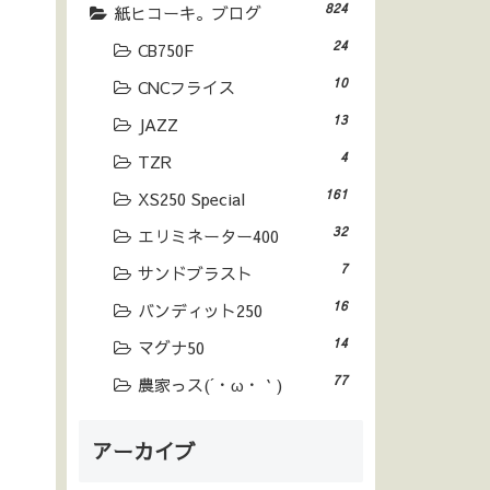
824
紙ヒコーキ。ブログ
24
CB750F
10
CNCフライス
13
JAZZ
4
TZR
161
XS250 Special
32
エリミネーター400
7
サンドブラスト
16
バンディット250
14
マグナ50
77
農家っス(´・ω・｀)
アーカイブ