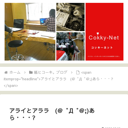
ホーム
紙ヒコーキ。ブログ
<span
itemprop="headline">アライとアララ (＠゜Д゜＠;)あら・・・?
</span>
アライとアララ (＠゜Д゜＠;)あ
ら・・・?