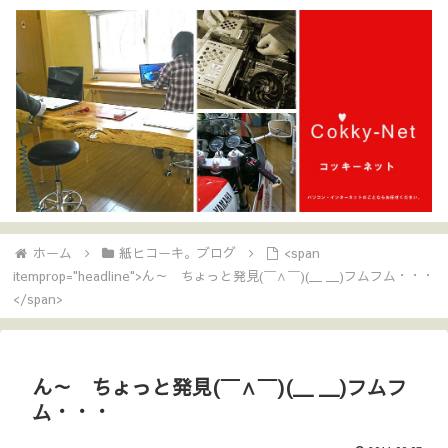
ホーム
紙ヒコーキ。ブログ
<span
itemprop="headline">ん～ ちょっと発見(￣∧￣)(＿ ＿)フムフム・・・
</span>
ん～ ちょっと発見(￣∧￣)(＿ ＿)フムフ
ム・・・