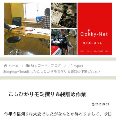
ホーム
紙ヒコーキ。ブログ
<span
itemprop="headline">こしひかりモミ摺り＆袋詰め作業</span>
こしひかりモミ摺り＆袋詰め作業
2015.09.27
今年の稲刈りは大変でしたがなんとか終わりまして、今日