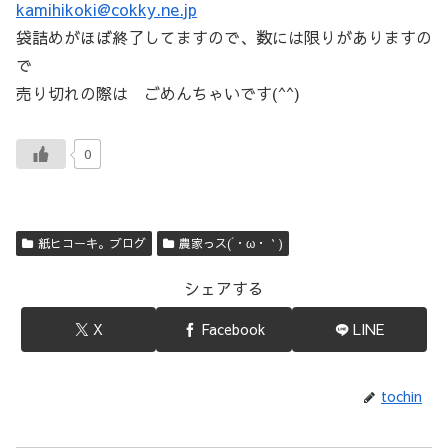
kamihikoki@cokky.ne.jp
袋詰めがほぼ終了してますので、数には限りがありますの
で
売り切れの際は ごめんちゃいです(^^)
0
紙ヒコーキ。ブログ
農家っス(´・ω・｀)
シェアする
X
Facebook
LINE
tochin