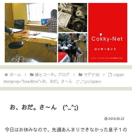
ホーム
紙ヒコーキ。ブログ
マグナ50
<span
itemprop="headline">お、おだ。さ～ん (^_^;)</span>
お、おだ。さ～ん (^_^;)
2010.05.22
今日はお休みなので、先週あんまりできなかった息子１の