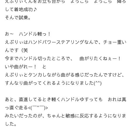
えぶりぃくんをお立ち台から よっこら よっこら 降ろ
して着地成功♪
そんで試乗。
お～ ハンドル軽っ！
えぶりぃはハンドパワーステアリングなんで、チョー重い
んです（笑
今までハンドル切ったところで、 曲がりたくねぇー！
いや曲がれー！ と
えぶりぃとケンカしながら曲がる感じだったんですけど、
すんなり曲がってくれるようになりました(^^)
あと、直進してるとき軽くハンドルゆすっても おれは真
っ直ぐ走る<(￣^￣)>
みたいだったのが、ちゃんと敏感に反応するようになりま
した。