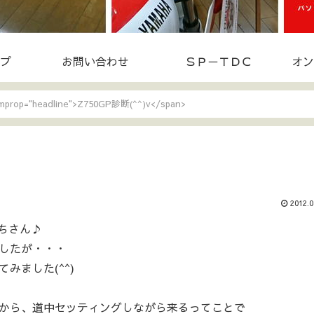
プ
お問い合わせ
ＳＰ－ＴＤＣ
オン
emprop="headline">Z750GP診断(^^)v</span>
2012.0
ちさん♪
したが・・・
みました(^^)
から、道中セッティングしながら来るってことで