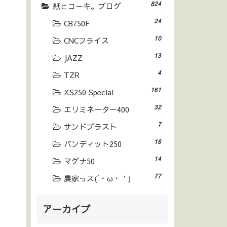
824
紙ヒコーキ。ブログ
24
CB750F
10
CNCフライス
13
JAZZ
4
TZR
161
XS250 Special
32
エリミネーター400
7
サンドブラスト
16
バンディット250
14
マグナ50
77
農家っス(´・ω・｀)
アーカイブ