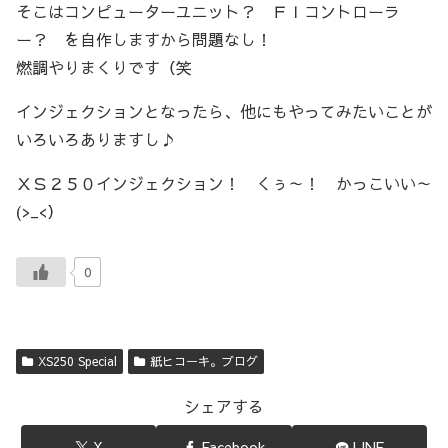
そこはコンピューターユニット？ ＦＩコントローラ
ー？ を自作しますから問題なし！
燃調やりまくりです（笑
インジェクションとなったら、他にもやってみたいことが
いろいろありますし♪
ＸＳ２５０インジェクション！ くぅ～！ かっこいい～
(>_<）
0
XS250 Special
紙ヒコーキ。ブログ
シェアする
X
Facebook
LINE