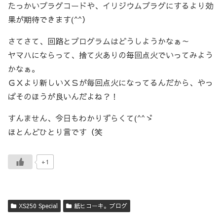
たっかいプラグコードや、イリジウムプラグにするより効
果が期待できます(^^）
さてさて、回路とプログラムはどうしようかなぁ～
ヤマハにならって、捨て火ありの毎回点火でいってみよう
かなぁ。
ＧＸより新しいＸＳが毎回点火になってるんだから、やっ
ぱそのほうが良いんだよね？！
すんません、今日もわかりずらくて(^^ゞ
ほとんどひとり言です（笑
+1
XS250 Special
紙ヒコーキ。ブログ