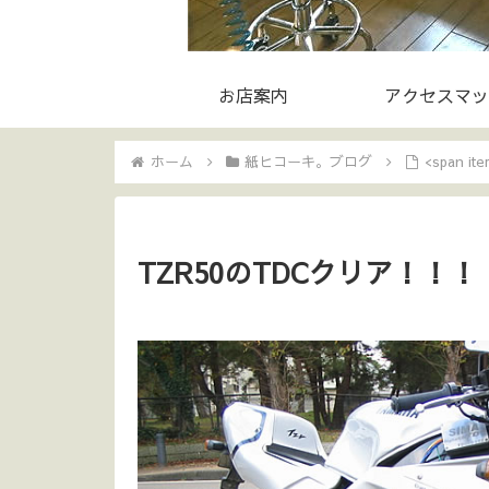
お店案内
アクセスマッ
ホーム
紙ヒコーキ。ブログ
<span i
TZR50のTDCクリア！！！