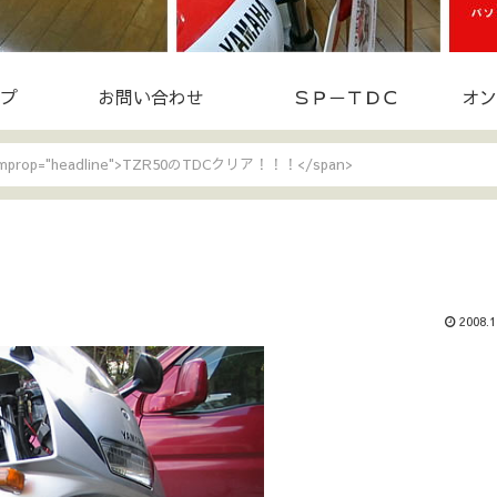
プ
お問い合わせ
ＳＰ－ＴＤＣ
オン
temprop="headline">TZR50のTDCクリア！！！</span>
2008.1