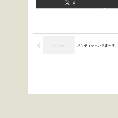
X
バンディットいきま～す