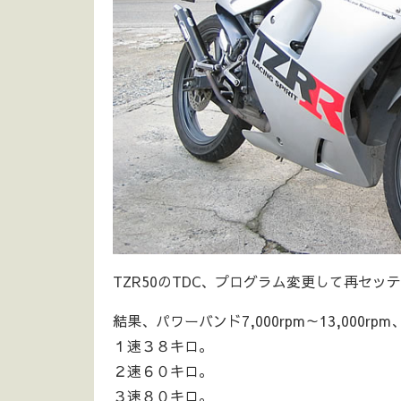
TZR50のTDC、プログラム変更して再セッ
結果、パワーバンド7,000rpm～13,000rpm、
１速３８キロ。
２速６０キロ。
３速８０キロ。