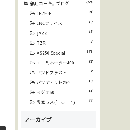
824
紙ヒコーキ。ブログ
24
CB750F
10
CNCフライス
13
JAZZ
4
TZR
161
XS250 Special
32
エリミネーター400
7
サンドブラスト
16
バンディット250
14
マグナ50
77
農家っス(´・ω・｀)
アーカイブ