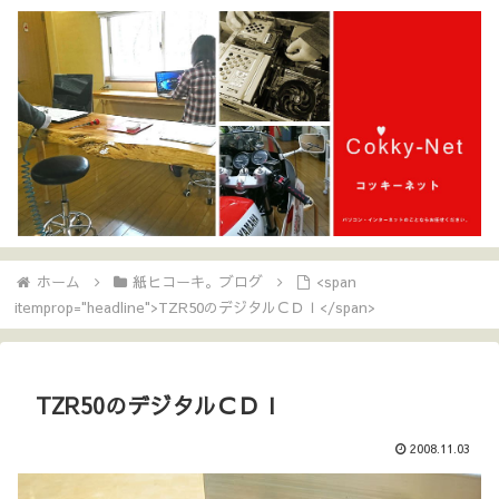
ホーム
紙ヒコーキ。ブログ
<span
itemprop="headline">TZR50のデジタルＣＤＩ</span>
TZR50のデジタルＣＤＩ
2008.11.03