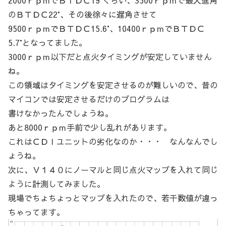
2000ｒｐｍでＢＴＤＣ19°くらい、3500ｒｐｍで最大進角
のＢＴＤＣ22°、その後徐々に遅角させて
9500ｒｐｍでＢＴＤＣ15.6°、10400ｒｐｍでＢＴＤＣ
5.7°となってました。
3000ｒｐｍ以下だと点火タイミングが安定していません
ね。
この領域はタイミングを安定させるのが難しいので、昔の
マイコンでは安定させるだけのプログラムは
書けなかったんでしょうね。
あと8000ｒｐｍ手前で少し乱れがあります。
これはＣＤＩユニットの劣化なのか・・・ なんなんでし
ょうね。
次に、Ｖ１４０にノーマルと同じ点火マップを入れて同じ
ように計測してみました。
現場でちょちょっとマップを入れたので、若干数値が違っ
ちゃってます。