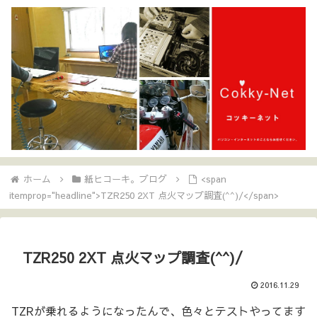
ホーム
紙ヒコーキ。ブログ
<span
itemprop="headline">TZR250 2XT 点火マップ調査(^^)/</span>
TZR250 2XT 点火マップ調査(^^)/
2016.11.29
TZRが乗れるようになったんで、色々とテストやってます