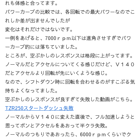
れも体感と合ってます。
パワーカーブの比較では、各回転での最大パワーなのでこ
れしか差が出ませんでしたが
変化はそれだけではないです。
一例をあげると、7000ｒｐｍ以下は進角させすぎでパワ
ーカーブ的には落ちていました。
ところが、空ぶかしのレスポンスは格段に上がってます。
ノーマルだとアクセルについてくる感じだけど、Ｖ１４０
だとアクセルより回転が先にいくような感じ。
なので、シフトダウン時に回転を合わせるのがすこぶる気
持ちよくなってました。
空ぶかしのレスポンスが良すぎて失敗した動画がこちら。
TZR250スタートダッシュ失敗
ノーマルからＶ１４０に変えた直後で、フル加速しようと
思ってポンとアクセルをあおって半クラ失敗。
ノーマルのつもりであおったら、6000ｒｐｍくらいでク