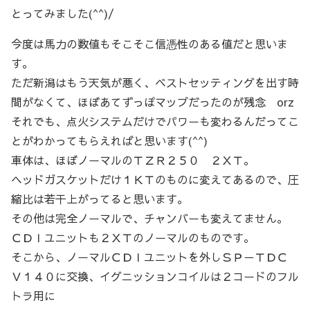
とってみました(^^)/
今度は馬力の数値もそこそこ信憑性のある値だと思いま
す。
ただ新潟はもう天気が悪く、ベストセッティングを出す時
間がなくて、ほぼあてずっぽマップだったのが残念 orz
それでも、点火システムだけでパワーも変わるんだってこ
とがわかってもらえればと思います(^^)
車体は、ほぼノーマルのＴＺＲ２５０ ２ＸＴ。
ヘッドガスケットだけ１ＫＴのものに変えてあるので、圧
縮比は若干上がってると思います。
その他は完全ノーマルで、チャンバーも変えてません。
ＣＤＩユニットも２ＸＴのノーマルのものです。
そこから、ノーマルＣＤＩユニットを外しＳＰ－ＴＤＣ
Ｖ１４０に交換、イグニッションコイルは２コードのフル
トラ用に