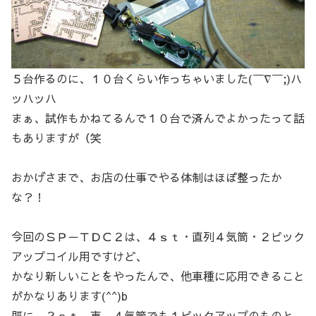
５台作るのに、１０台くらい作っちゃいました(￣∇￣;)ハ
ッハッハ
まぁ、試作もかねてるんで１０台で済んでよかったって話
もありますが（笑
おかげさまで、お店の仕事でやる体制はほぼ整ったか
な？！
今回のＳＰ－ＴＤＣ２は、４ｓｔ・直列４気筒・２ピック
アップコイル用ですけど、
かなり新しいことをやったんで、他車種に応用できること
がかなりあります(^^)b
既に、２ｓｔ、車、４気筒でも１ピックアップのものと、