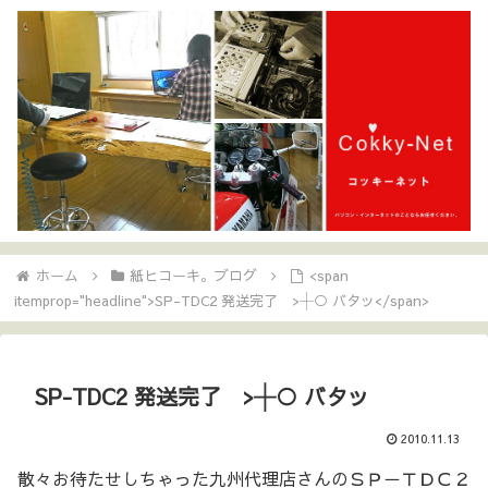
ホーム
紙ヒコーキ。ブログ
<span
itemprop="headline">SP-TDC2 発送完了 >┼○ バタッ</span>
SP-TDC2 発送完了 >┼○ バタッ
2010.11.13
散々お待たせしちゃった九州代理店さんのＳＰ－ＴＤＣ２