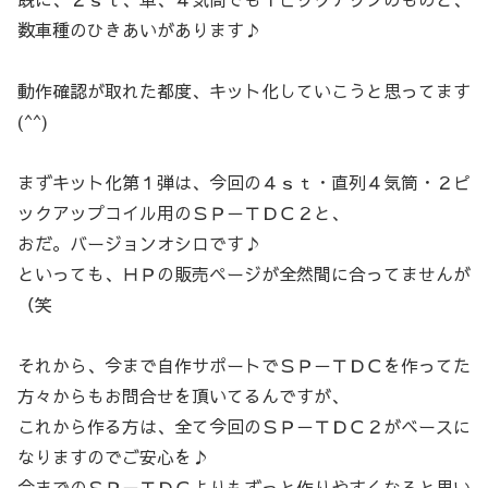
数車種のひきあいがあります♪
動作確認が取れた都度、キット化していこうと思ってます
(^^)
まずキット化第１弾は、今回の４ｓｔ・直列４気筒・２ピ
ックアップコイル用のＳＰ－ＴＤＣ２と、
おだ。バージョンオシロです♪
といっても、ＨＰの販売ページが全然間に合ってませんが
（笑
それから、今まで自作サポートでＳＰ－ＴＤＣを作ってた
方々からもお問合せを頂いてるんですが、
これから作る方は、全て今回のＳＰ－ＴＤＣ２がベースに
なりますのでご安心を♪
今までのＳＰ－ＴＤＣよりもずっと作りやすくなると思い