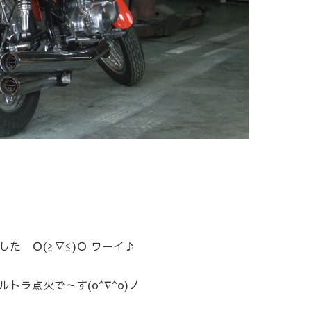
た Ｏ(≧▽≦)Ｏ ワーイ♪
ラ点火で～す(o^∇^o)ノ