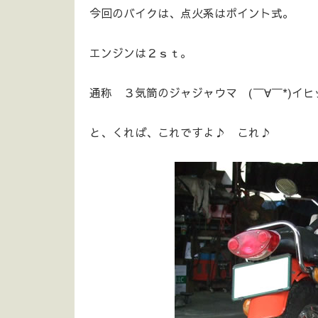
今回のバイクは、点火系はポイント式。
エンジンは２ｓｔ。
通称 ３気筒のジャジャウマ (￣∀￣*)イヒ
と、くれば、これですよ♪ これ♪