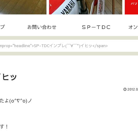
プ
お問い合わせ
ＳＰ－ＴＤＣ
オン
temprop="headline">SP-TDCインプレ(￣∀￣*)イヒッ</span>
イヒッ
2012.0
(o^∇^o)ノ
す！