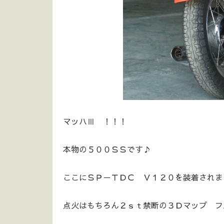
マッハⅢ ！！！
本物の５００ＳＳです♪
ここにＳＰ－ＴＤＣ Ｖ１２０を装着されまし
点火はもちろん２ｓｔ禁断の３Ｄマップ フルト