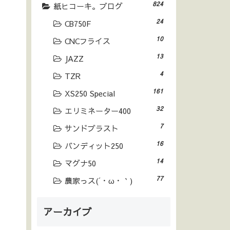
824
紙ヒコーキ。ブログ
24
CB750F
10
CNCフライス
13
JAZZ
4
TZR
161
XS250 Special
32
エリミネーター400
7
サンドブラスト
16
バンディット250
14
マグナ50
77
農家っス(´・ω・｀)
アーカイブ