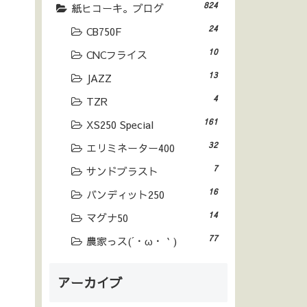
824
紙ヒコーキ。ブログ
24
CB750F
10
CNCフライス
13
JAZZ
4
TZR
161
XS250 Special
32
エリミネーター400
7
サンドブラスト
16
バンディット250
14
マグナ50
77
農家っス(´・ω・｀)
アーカイブ