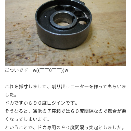
ごついです w((￣￣0￣￣))w
これを採寸しまして、削り出しローターを作ってもらいま
した。
ドカですから９０度Ｌツインです。
そうなると、通常の７突起では６０度間隔なので都合が悪
くなってしまいます。
ということで、ドカ専用の９０度間隔５突起としました。