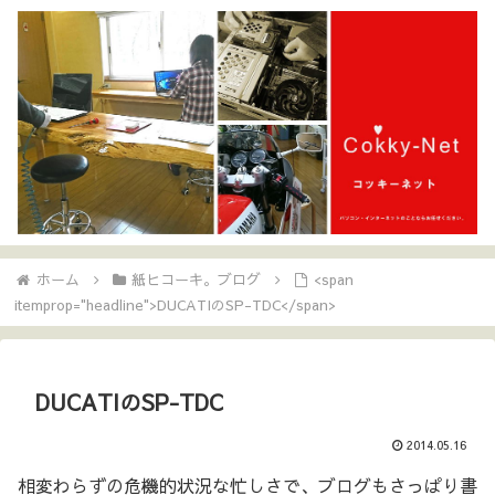
ホーム
紙ヒコーキ。ブログ
<span
itemprop="headline">DUCATIのSP-TDC</span>
DUCATIのSP-TDC
2014.05.16
相変わらずの危機的状況な忙しさで、ブログもさっぱり書