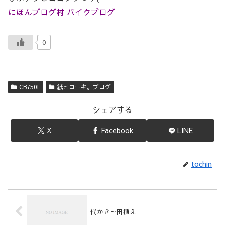
にほんブログ村 バイクブログ
0
CB750F
紙ヒコーキ。ブログ
シェアする
X
Facebook
LINE
tochin
代かき～田植え