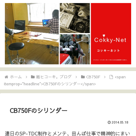
ホーム
紙ヒコーキ。ブログ
CB750F
<span
itemprop="headline">CB750Fのシリンダー</span>
CB750Fのシリンダー
2014.05.18
連日のSP-TDC制作とメンテ、田んぼ仕事で精神的にまい