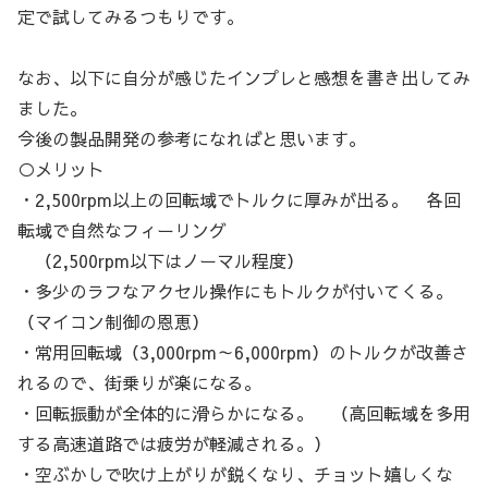
定で試してみるつもりです。
なお、以下に自分が感じたインプレと感想を書き出してみ
ました。
今後の製品開発の参考になればと思います。
○メリット
・2,500rpm以上の回転域でトルクに厚みが出る。 各回
転域で自然なフィーリング
（2,500rpm以下はノーマル程度）
・多少のラフなアクセル操作にもトルクが付いてくる。
（マイコン制御の恩恵）
・常用回転域（3,000rpm～6,000rpm）のトルクが改善さ
れるので、街乗りが楽になる。
・回転振動が全体的に滑らかになる。 （高回転域を多用
する高速道路では疲労が軽減される。）
・空ぶかしで吹け上がりが鋭くなり、チョット嬉しくな