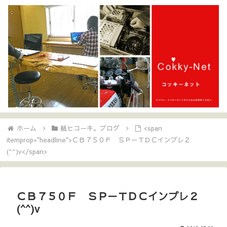
ホーム
紙ヒコーキ。ブログ
<span
itemprop="headline">ＣＢ７５０Ｆ ＳＰ－ＴＤＣインプレ２
(^^)v</span>
ＣＢ７５０Ｆ ＳＰ－ＴＤＣインプレ２
(^^)v