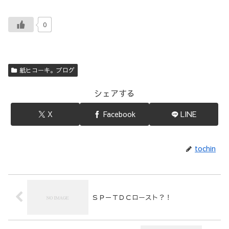
0
紙ヒコーキ。ブログ
シェアする
X
Facebook
LINE
tochin
ＳＰ－ＴＤＣロースト？！