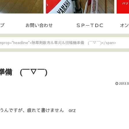
プ
お問い合わせ
ＳＰ－ＴＤＣ
オン
itemprop="headline">除草剤散布＆草刈＆田植機準備 (￣▽￣)</span>
備 (￣▽￣)
2013.0
うんですが、疲れて書けません orz