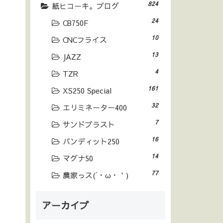
824
紙ヒコーキ。ブログ
24
CB750F
10
CNCフライス
13
JAZZ
4
TZR
161
XS250 Special
32
エリミネーター400
7
サンドブラスト
16
バンディット250
14
マグナ50
77
農家っス(´・ω・｀)
アーカイブ