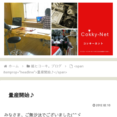
ホーム
紙ヒコーキ。ブログ
<span
itemprop="headline">量産開始♪</span>
量産開始♪
2012.02.10
みなさま、ご無沙汰でございました(^^ゞ