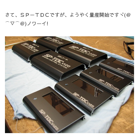
さて、ＳＰ－ＴＤＣですが、ようやく量産開始ですヾ(＠
⌒▽⌒＠)ノワーイ!