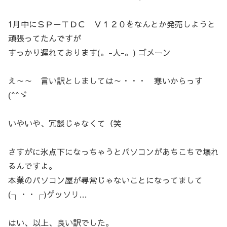
1月中にＳＰ－ＴＤＣ Ｖ１２０をなんとか発売しようと
頑張ってたんですが
すっかり遅れております(。-人-。) ゴメーン
え～～ 言い訳としましては～・・・ 寒いからっす
(^^ゞ
いやいや、冗談じゃなくて（笑
さすがに氷点下になっちゃうとパソコンがあちこちで壊れ
るんですよ。
本業のパソコン屋が尋常じゃないことになってまして
(┐・・┌)ゲッソリ…
はい、以上、良い訳でした。