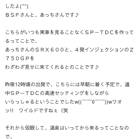
したよ(^^)
ＢＳＦさんと、あっちさんです♪
こちらがいつも実車を見ることなくＳＰ－ＴＤＣを作って
るってことで、
あっちさんのＳＲＸ６００と、４発インジェクションのＺ
７５０ＧＰを
わざわざ見せに来てくれるとのことです♪
昨夜12時頃の出発で、こちらには早朝に着く予定で、道
中ＳＰ－ＴＤＣの高速セッティングをしながら
いらっしゃるということでしたw((￣￣0￣￣))wワオ
ッ!! ワイルドですねぇ（笑
それから仮眠して、温泉はいってから来るってことなの
で、