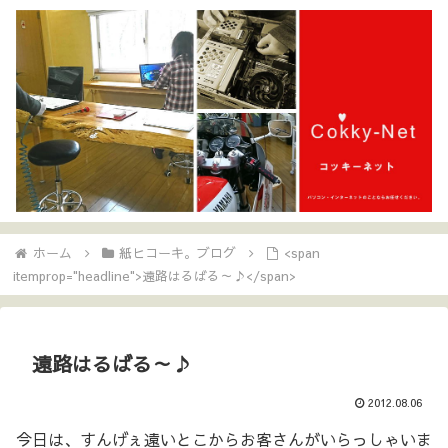
ホーム
紙ヒコーキ。ブログ
<span
itemprop="headline">遠路はるばる～♪</span>
遠路はるばる～♪
2012.08.06
今日は、すんげぇ遠いとこからお客さんがいらっしゃいま