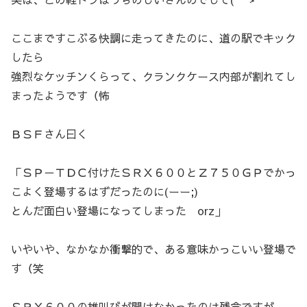
ここまですこぶる快調に走ってきたのに、道の駅でキック
したら
強烈なケッチンくらって、クランクケース内部が割れてし
まったようです（怖
ＢＳＦさん曰く
「ＳＰ－ＴＤＣ付けたＳＲＸ６００とＺ７５０ＧＰでかっ
こよく登場するはずだったのに(ーー;)
とんだ面白い登場になってしまった orz」
いやいや、なかなか衝撃的で、ある意味かっこいい登場で
す（笑
ＳＲＸ６００の雄叫びが聞けなかったのは残念ですが、