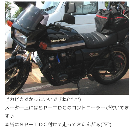
ピカピカでかっこいいですね(*^.^*)
メーター上にはＳＰ－ＴＤＣのコントローラーが付いてま
す♪
本当にＳＰ－ＴＤＣ付けて走ってきたんだぁ(´▽`)