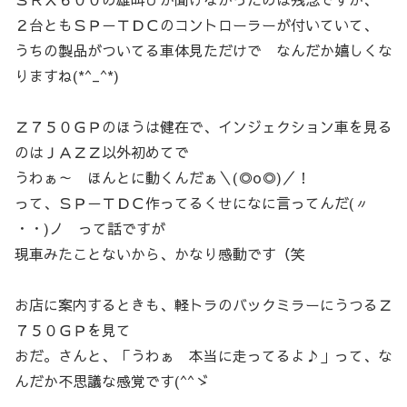
２台ともＳＰ－ＴＤＣのコントローラーが付いていて、
うちの製品がついてる車体見ただけで なんだか嬉しくな
りますね(*^_^*)
Ｚ７５０ＧＰのほうは健在で、インジェクション車を見る
のはＪＡＺＺ以外初めてで
うわぁ～ ほんとに動くんだぁ＼(◎o◎)／！
って、ＳＰ－ＴＤＣ作ってるくせになに言ってんだ(〃
・・)ノ って話ですが
現車みたことないから、かなり感動です（笑
お店に案内するときも、軽トラのバックミラーにうつるＺ
７５０ＧＰを見て
おだ。さんと、「うわぁ 本当に走ってるよ♪」って、な
んだか不思議な感覚です(^^ゞ