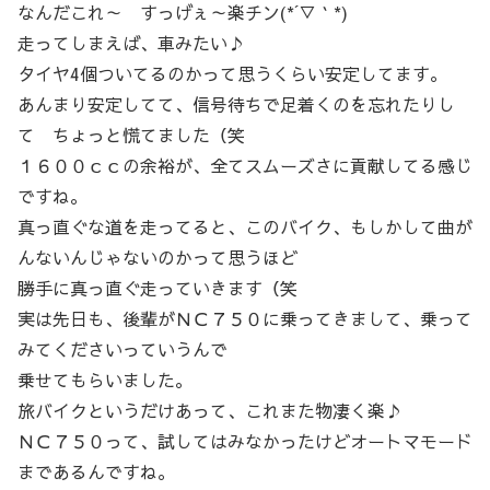
なんだこれ～ すっげぇ～楽チン(*´▽｀*)
走ってしまえば、車みたい♪
タイヤ4個ついてるのかって思うくらい安定してます。
あんまり安定してて、信号待ちで足着くのを忘れたりし
て ちょっと慌てました（笑
１６００ｃｃの余裕が、全てスムーズさに貢献してる感じ
ですね。
真っ直ぐな道を走ってると、このバイク、もしかして曲が
んないんじゃないのかって思うほど
勝手に真っ直ぐ走っていきます（笑
実は先日も、後輩がＮＣ７５０に乗ってきまして、乗って
みてくださいっていうんで
乗せてもらいました。
旅バイクというだけあって、これまた物凄く楽♪
ＮＣ７５０って、試してはみなかったけどオートマモード
まであるんですね。