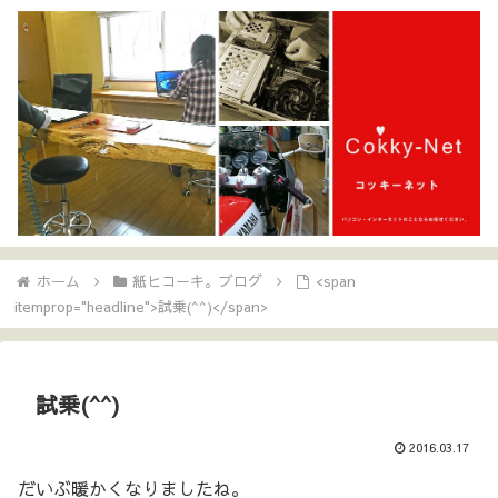
ホーム
紙ヒコーキ。ブログ
<span
itemprop="headline">試乗(^^)</span>
試乗(^^)
2016.03.17
だいぶ暖かくなりましたね。