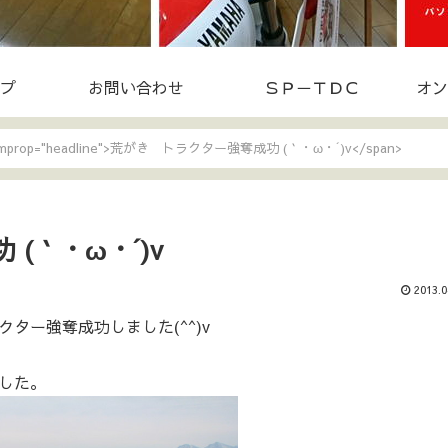
プ
お問い合わせ
ＳＰ－ＴＤＣ
オン
temprop="headline">荒がき トラクター強奪成功 (｀・ω・´)v</span>
(｀・ω・´)v
2013.0
ター強奪成功しました(^^)v
した。