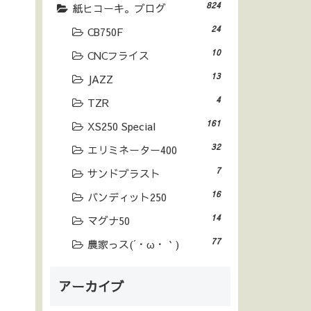
824
紙ヒコーキ。ブログ
24
CB750F
10
CNCフライス
13
JAZZ
4
TZR
161
XS250 Special
32
エリミネーター400
7
サンドブラスト
16
バンディット250
14
マグナ50
77
農家っス(´・ω・｀)
アーカイブ