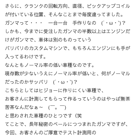
さらに、クランクの回転方向、直径、ピックアップコイル
が付いている位置、そんなことまで毎度違ってました。
ガンマって・・・ 一台一台 手作りなの (´・ω・`)？
しかも、今までに受注したガンマの半数以上はエンジンだ
けがガンマで、車体は別のものっていう
バリバリのカスタムマシンで、もちろんエンジンにも手が
入ってるわけです。
なんともノーマル率の低い車種なのです。
現存数が少ないうえにノーマル率が低いと、何がノーマル
だったのかサッパリ (´・ω・`)？
こちらとしてはヒジョーに作りにくい車種で、
お客さんに計測してもらって作るっていうのはやっぱ無茶
苦茶なんだなぁ～ (￣。￣)
と思わされた車種のひとつです（笑
てことで、長年秘密のベールにつつまれたガンマですが、
今回、お客さんのご厚意でテスト計測用の