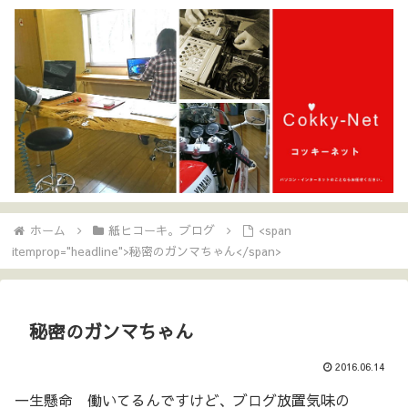
ホーム
紙ヒコーキ。ブログ
<span
itemprop="headline">秘密のガンマちゃん</span>
秘密のガンマちゃん
2016.06.14
一生懸命 働いてるんですけど、ブログ放置気味の