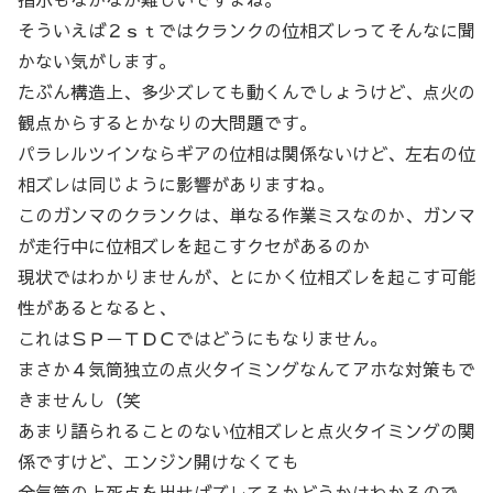
そういえば２ｓｔではクランクの位相ズレってそんなに聞
かない気がします。
たぶん構造上、多少ズレても動くんでしょうけど、点火の
観点からするとかなりの大問題です。
パラレルツインならギアの位相は関係ないけど、左右の位
相ズレは同じように影響がありますね。
このガンマのクランクは、単なる作業ミスなのか、ガンマ
が走行中に位相ズレを起こすクセがあるのか
現状ではわかりませんが、とにかく位相ズレを起こす可能
性があるとなると、
これはＳＰ－ＴＤＣではどうにもなりません。
まさか４気筒独立の点火タイミングなんてアホな対策もで
きませんし（笑
あまり語られることのない位相ズレと点火タイミングの関
係ですけど、エンジン開けなくても
全気筒の上死点を出せばズレてるかどうかはわかるので、