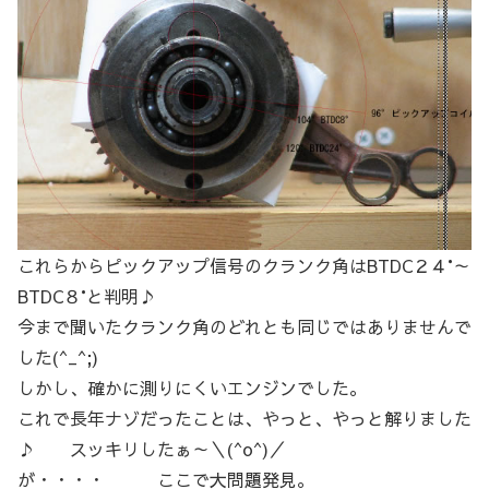
これらからピックアップ信号のクランク角はBTDC２４°～
BTDC８°と判明♪
今まで聞いたクランク角のどれとも同じではありませんで
した(^_^;)
しかし、確かに測りにくいエンジンでした。
これで長年ナゾだったことは、やっと、やっと解りました
♪ スッキリしたぁ～＼(^o^)／
が・・・・ ここで大問題発見。