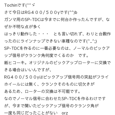
Tochinです(^^ゞ
さて今日はRG４００/５００γです(^^)b
ガンマ用のSP-TDCは今までに何台か作ったんですが、な
ぜか不明な点が多く
はっきり動作した・・・ とも言い切れず、わりと台数作
ったのにラインナップできない車種なのです(^_^;)
SP-TDCを作るのに一番必要なのは、ノーマルのピックア
ップ信号がクランク角何度でくるのか です。
紙ヒコーキ。オリジナルのピックアップローターに交換で
きる場合はいいんですが、
RG４００/５００γはピックアップ信号用の突起がフライ
ホイールには無く、クランクそのものに切欠きが
あるため、ローターの交換は不可能です。
なのでノーマル信号に合わせたSP-TDCを作るわけです
が、今まで聞いたピックアップ信号のクランク角が
一度も同じだったことがない orz