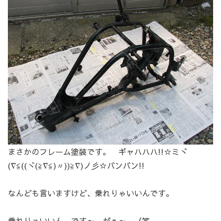
まさかのフレーム塗装です。 ギャハハハ!!☆ミヾ
(∇≦((ヾ(≧∇≦)〃))≧∇)ノ彡☆バンバン!!
なんども言いますけど、乗れりゃいいんです。
乗れりゃいいん です～ がぁ～ （笑