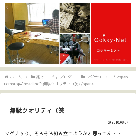
ホーム
紙ヒコーキ。ブログ
マグナ50
<span
itemprop="headline">無駄クオリティ（笑</span>
無駄クオリティ（笑
2010.06.07
マグナ５０、そろそろ組み立てようかと思ってん・・・