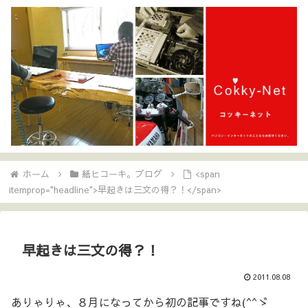
ホーム
紙ヒコーキ。ブログ
<span
itemprop="headline">早起きは三文の得？！</span>
早起きは三文の得？！
2011.08.08
ありゃりゃ、８月になってから初の記事ですね(^^ゞ