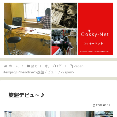
ホーム
紙ヒコーキ。ブログ
<span
itemprop="headline">旋盤デビュ～♪</span>
旋盤デビュ～♪
2009.06.17