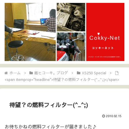
ホーム
紙ヒコーキ。ブログ
XS250 Special
<span itemprop="headline">待望？の燃料フィルター(^_^;)</span>
待望？の燃料フィルター(^_^;)
2010.02.15
お待ちかねの燃料フィルターが届きました♪