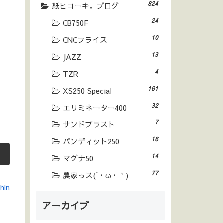
824
紙ヒコーキ。ブログ
24
CB750F
10
CNCフライス
13
JAZZ
4
TZR
161
XS250 Special
32
エリミネーター400
7
サンドブラスト
16
バンディット250
14
マグナ50
77
農家っス(´・ω・｀)
hin
アーカイブ