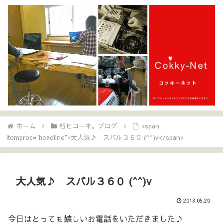
ホーム
紙ヒコーキ。ブログ
<span
itemprop="headline">大人気♪ スバル３６０ (^^)v</span>
大人気♪ スバル３６０ (^^)v
2013.05.20
今日はとっても嬉しいお電話をいただきました♪