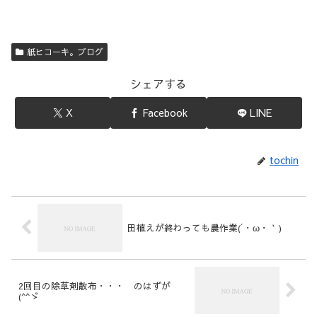
紙ヒコーキ。ブログ
シェアする
X
Facebook
LINE
tochin
田植えが終わっても農作業(´・ω・｀)
2回目の除草剤散布・・・ のはずが
(^^ゞ