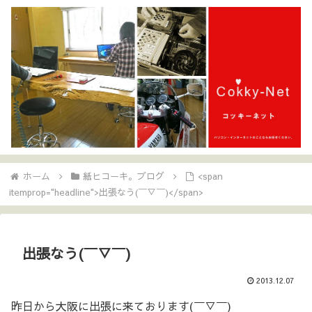
ホーム
紙ヒコーキ。ブログ
<span
itemprop="headline">出張なう(￣▽￣)</span>
出張なう(￣▽￣)
2013.12.07
昨日から大阪に出張に来ております(￣▽￣)