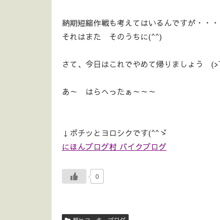
納期短縮作戦も考えてはいるんですが・・・
それはまた そのうちに(^^)
さて、今日はこれでやめて帰りましょう (>￣ 
あ～ はらへったぁ～～～
↓ポチッとヨロシクです(^^ゞ
にほんブログ村 バイクブログ
0
紙ヒコーキ。ブログ