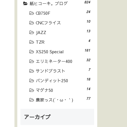
824
紙ヒコーキ。ブログ
24
CB750F
10
CNCフライス
13
JAZZ
4
TZR
161
XS250 Special
32
エリミネーター400
7
サンドブラスト
16
バンディット250
14
マグナ50
77
農家っス(´・ω・｀)
アーカイブ