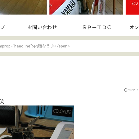
プ
お問い合わせ
ＳＰ－ＴＤＣ
オン
temprop="headline">内職なう♪</span>
2011.1
笑