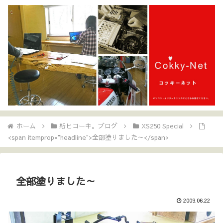
ホーム
紙ヒコーキ。ブログ
XS250 Special
<span itemprop="headline">全部塗りました～</span>
全部塗りました～
2009.06.22