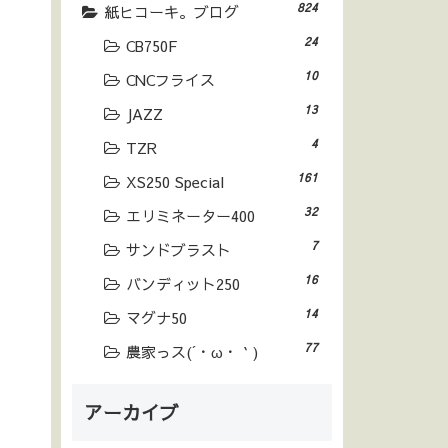
824
紙ヒコーキ。ブログ
24
CB750F
10
CNCフライス
13
JAZZ
4
TZR
161
XS250 Special
32
エリミネーター400
7
サンドブラスト
16
バンディット250
14
マグナ50
77
農家っス(´・ω・｀)
アーカイブ