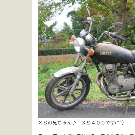
ＸＳの兄ちゃん♪ ＸＳ４００です(^^）