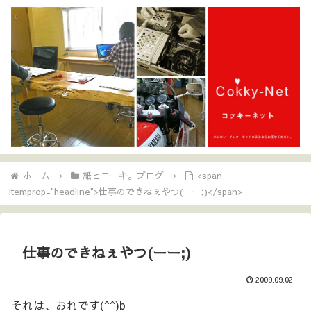
ホーム
紙ヒコーキ。ブログ
<span
itemprop="headline">仕事のできねぇやつ(ーー;)</span>
仕事のできねぇやつ(ーー;)
2009.09.02
それは、おれです(^^)b