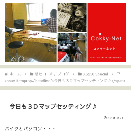
ホーム
紙ヒコーキ。ブログ
XS250 Special
<span itemprop="headline">今日も３Ｄマップセッティング♪</span>
今日も３Ｄマップセッティング♪
2010.08.21
バイクとパソコン・・・