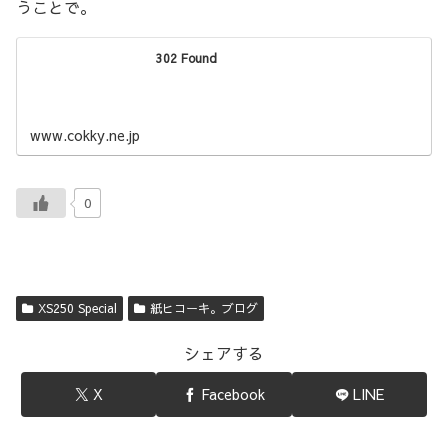
うことで。
302 Found
www.cokky.ne.jp
0
XS250 Special
紙ヒコーキ。ブログ
シェアする
X
Facebook
LINE