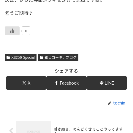
乞うご期待♪
0
XS250 Special
紙ヒコーキ。ブログ
シェアする
X
Facebook
LINE
tochin
引き続き、めんどくせぇことやってます