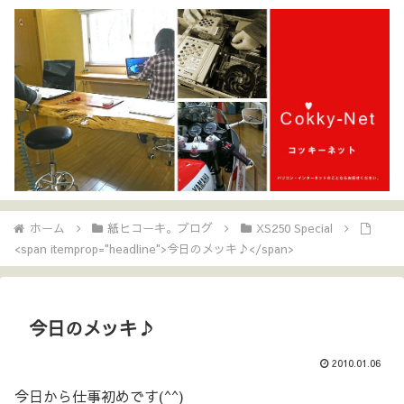
ホーム
紙ヒコーキ。ブログ
XS250 Special
<span itemprop="headline">今日のメッキ♪</span>
今日のメッキ♪
2010.01.06
今日から仕事初めです(^^)