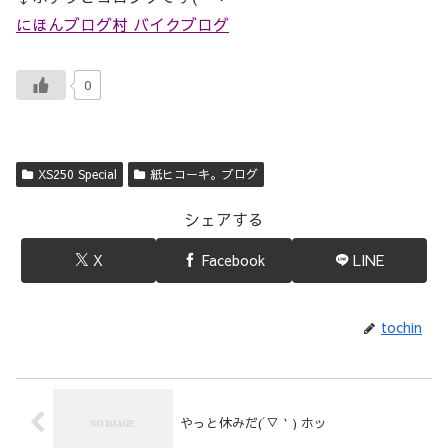
にほんブログ村 バイクブログ
0
XS250 Special
紙ヒコーキ。ブログ
シェアする
X
Facebook
LINE
tochin
やっと休みだ(´▽｀) ホッ