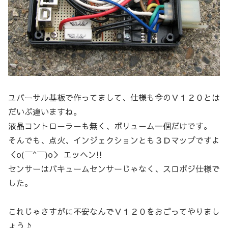
ユバーサル基板で作ってまして、仕様も今のＶ１２０とは
だいぶ違いますね。
液晶コントローラーも無く、ボリューム一個だけです。
そんでも、点火、インジェクションとも３Ｄマップですよ
＜o(￣^￣)o＞ エッヘン!!
センサーはバキュームセンサーじゃなく、スロポジ仕様で
した。
これじゃさすがに不安なんでＶ１２０をおごってやりまし
ょう♪