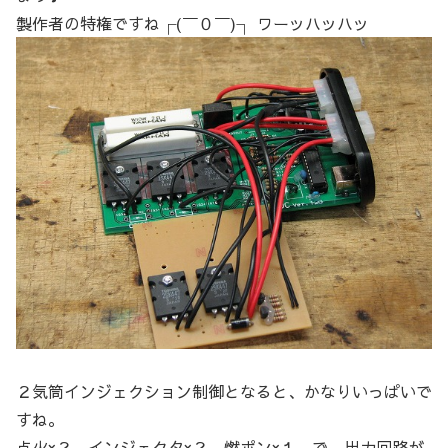
製作者の特権ですね┌(￣０￣)┐ ワーッハッハッ
２気筒インジェクション制御となると、かなりいっぱいで
すね。
点火×２、インジェクタ×２、燃ポン×１ で、出力回路が