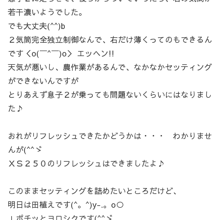
若干濃いようでした。
でも大丈夫(^^)b
２気筒完全独立制御なんで、右だけ薄くってのもできるん
です＜o(￣^￣)o＞ エッヘン!!
天気が悪いし、農作業があるんで、なかなかセッティング
ができないんですが
とりあえず息子２が乗っても問題ないくらいにはなりまし
た♪
おれがリフレッシュできたかどうかは・・・ わかりませ
んが(^^ゞ
ＸＳ２５０のリフレッシュはできましたよ♪
このままセッティングを詰めたいところだけど、
明日は田植えです(^。^)y-.。o○
↓ポチッとヨロシクです(^^ゞ