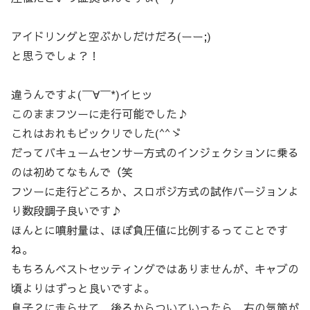
アイドリングと空ぶかしだけだろ(ーー;)
と思うでしょ？！
違うんですよ(￣∀￣*)イヒッ
このままフツーに走行可能でした♪
これはおれもビックリでした(^^ゞ
だってバキュームセンサー方式のインジェクションに乗る
のは初めてなもんで（笑
フツーに走行どころか、スロポジ方式の試作バージョンよ
り数段調子良いです♪
ほんとに噴射量は、ほぼ負圧値に比例するってことです
ね。
もちろんベストセッティングではありませんが、キャブの
頃よりはずっと良いですよ。
息子２に走らせて、後ろからついていったら、右の気筒が