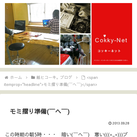
ホーム
紙ヒコーキ。ブログ
<span
itemprop="headline">モミ摺り準備(￣ヘ￣)</span>
モミ摺り準備(￣ヘ￣)
2013.09.28
この時期の朝5時・・・ 暗い(￣ヘ￣) 寒い(((=_=)))ブ