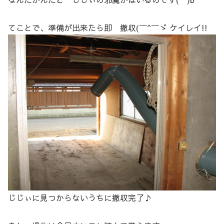
てことで、準備が出来たら即 撤収(￣^￣ゞ ケイレイ!!
じじぃに見つからないうちに撤収完了♪