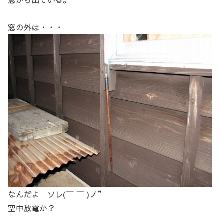
窓の外は・・・
なんだよ ソレ(￣ ￣ )ノ”
空中放電か？